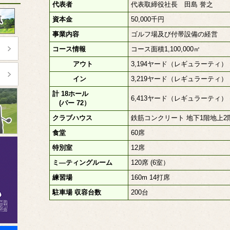
代表者
代表取締役社長 田島 誉之
資本金
50,000千円
事業内容
ゴルフ場及び付帯設備の経営
コース情報
コース面積1,100,000㎡
アウト
3,194ヤード（レギュラーティ）
イン
3,219ヤード（レギュラーティ）
計 18ホール
6,413ヤード（レギュラーティ）
(パー 72）
クラブハウス
鉄筋コンクリート 地下1階地上2階2
食堂
60席
特別室
12席
ミ―ティングルーム
120席 (6室）
練習場
160m 14打席
駐車場 収容台数
200台