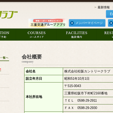
最新情報
E
メンバーマイページ
会社概要
company
!
会社名
株式会社松阪カントリークラブ
設立年月日
昭和51年10月1日
〒515-0043
三重県松阪市下村町2160番地
本社所在地
ＴＥＬ 0598-29-2911
ＦＡＸ 0598-29-2930